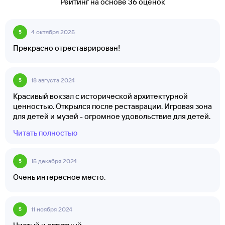
Рейтинг на основе 36 оценок
4 октября 2025
5
Прекрасно отреставрирован!
18 августа 2024
5
Красивый вокзал с исторической архитектурной
ценностью. Открылся после реставрации. Игровая зона
для детей и музей - огромное удовольствие для детей.
Вход свободный, но игровую зону нужно
Читать полностью
зарегистрироваться заранее.
15 декабря 2024
5
Очень интересное место.
11 ноября 2024
5