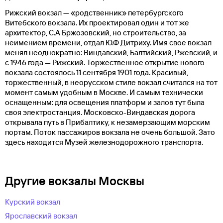
Рижский вокзал — «родственник» петербургского
Витебского вокзала. Их проектировал один и тот же
архитектор, С.А Бржозовский, но строительство, за
неимением времени, отдал Ю.Ф Дитриху. Имя свое вокзал
менял неоднократно: Виндавский, Балтийский, Ржевский, и
с 1946 года — Рижский. Торжественное открытие нового
вокзала состоялось 11 сентября 1901 года. Красивый,
торжественный, в неорусском стиле вокзал считался на тот
момент самым удобным в Москве. И самым технически
оснащенным: для освещения платформ и залов тут была
своя электростанция. Московско-Виндавская дорога
открывала путь в Прибалтику, к незамерзающим морским
портам. Поток пассажиров вокзала не очень большой. Зато
здесь находится Музей железнодорожного транспорта.
Другие вокзалы Москвы
Курский вокзал
Ярославский вокзал