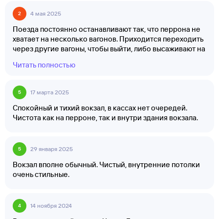
4 мая 2025
2
Поезда постоянно останавливают так, что перрона не
хватает на несколько вагонов. Приходится переходить
через другие вагоны, чтобы выйти, либо высаживают на
другой перрон — об этом операторы заранее не
Читать полностью
сообщают. Успеть физически сложно, так как поезда
стоят всего 5 минут
17 марта 2025
5
Спокойный и тихий вокзал, в кассах нет очередей.
Чистота как на перроне, так и внутри здания вокзала.
29 января 2025
5
Вокзал вполне обычный. Чистый, внутренние потолки
очень стильные.
14 ноября 2024
4