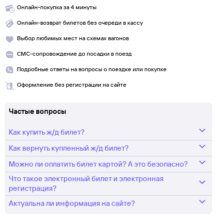
Онлайн-покупка за 4 минуты
Онлайн-возврат билетов без очереди в кассу
Выбор любимых мест на схемах вагонов
СМС-сопровождение до посадки в поезд
Подробные ответы на вопросы о поездке или покупке
Оформление без регистрации на сайте
Частые вопросы
Как купить ж/д билет?
Как вернуть купленный ж/д билет?
Укажите маршрут и дату. В ответ мы найдем информацию РЖД
о наличии билетов и их стоимости.
Можно ли оплатить билет картой? А это безопасно?
Любой купленный на
tutu.ru
ж/д билет можно сдать в соответствии
Выберите подходящий поезд и места.
с правилами РЖД.
Что такое электронный билет и электронная
Да, конечно. Оплата происходит через платежный шлюз
регистрация?
Оплатите билет одним из предложенных способов.
Возврат осуществляется прямо в личном кабинете Туту.ру или
процессингового центра Gateline.net. Все данные передаются
Актуальна ли информация на сайте?
в железнодорожных кассах.
по защищенному каналу.
Покупка электронного билета на Tutu.ru — современный и быстрый
Информация об оплате будет моментально передана в РЖД и ваш
способ оформления проездного документа без участия кассира