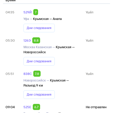
Время
04:35
529Й
7
Ушёл
Уфа —
Крымская — Анапа
Дни следования
05:30
126Э
8.8
Ушёл
Москва Казанская —
Крымская —
Новороссийск
Дни следования
05:51
838С
7.8
Ушёл
Новороссийск —
Крымская —
Разъезд 9 км
Дни следования
09:04
525Е
6.7
Не отправлен