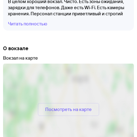
В целом хороший вокзал. Чисто. Есть зоны ожидания,
зарядки для телефонов. Даже есть Wi-Fi. Есть камеры
хранения. Персонал станции приветливый и строгий
одновременно. Но туалета на вокзале нет! И если
Читать полностью
срочно нужно, не ясно, куда бежать! Возможно, где-то
рядом есть туалеты, я не уверен. Посещал Крымск
дважды, прибывал и уезжал с этой станции.
О вокзале
Вокзал на карте
Посмотреть на карте