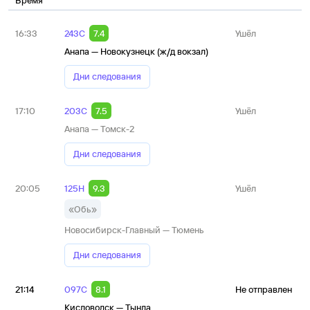
Время
16:33
243С
7.4
Ушёл
Анапа — Новокузнецк (ж/д вокзал)
Дни следования
17:10
203С
7.5
Ушёл
Анапа — Томск-2
Дни следования
20:05
125Н
9.3
Ушёл
«Обь»
Новосибирск-Главный — Тюмень
Дни следования
21:14
097С
8.1
Не отправлен
Кисловодск — Тында